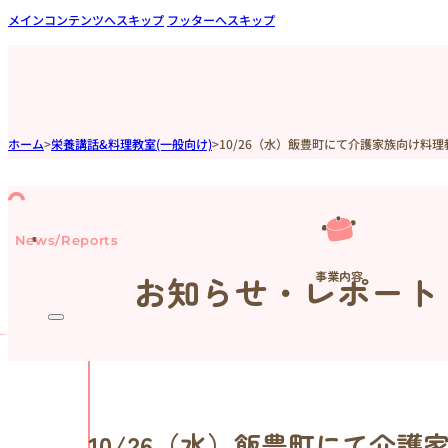
メインコンテンツへスキップ
フッターへスキップ
ホーム
>
栄養講話&料理教室(一般向け)
>
10/26（水）飯豊町にて介護家族向け料
News/Reports
事業内容
お知らせ・レポート
10/26（水）飯豊町にて介