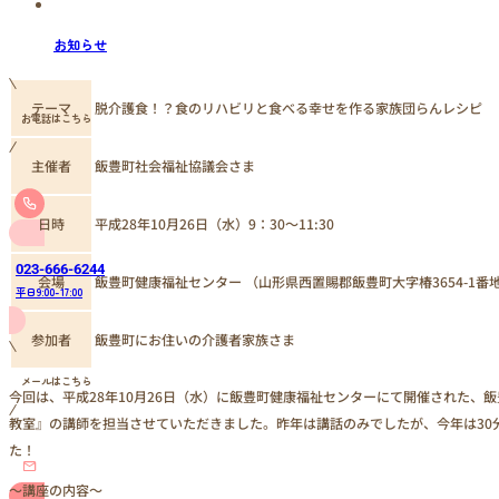
お知らせ
脱介護食！？食のリハビリと食べる幸せを作る家族団らんレシピ
テーマ
お電話はこちら
主催者
飯豊町社会福祉協議会さま
日時
平成28年10月26日（水）9：30～11:30
023-666-6244
飯豊町健康福祉センター （山形県西置賜郡飯豊町大字椿3654-1番
会場
平日9:00-17:00
参加者
飯豊町にお住いの介護者家族さま
メールはこちら
今回は、平成28年10月26日（水）に飯豊町健康福祉センターにて開催された、
教室』の講師を担当させていただきました。昨年は講話のみでしたが、今年は30
た！
～講座の内容～