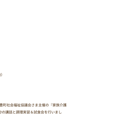
地）
飯豊町社会福祉協議会さま主催の『家族介護
分の講話と調理実習＆試食会を行いまし