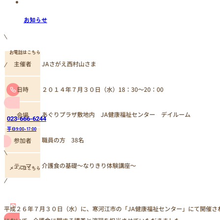
お知らせ
お電話はこちら
主催者
JAさがえ西村山さま
日時
２０１４年７月３０日（水）18：30～20：00
あぐりプラザ敷地内 JA健康福祉センター デイルーム
会場
023-666-6244
平日9:00-17:00
職員の方 38名
参加者
介護食の基礎～なりきり体験講座～
テーマ
メールはこちら
平成２６年７月３０日（水）に、寒河江市の「JA健康福祉センター」にて開催さ