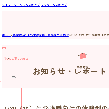
メインコンテンツへスキップ
フッターへスキップ
ホーム
>
栄養講話&料理教室(医療・介護専門職向け)
>
7/30（水）に介護職向け
News/Reports
事業内容
お知らせ・レポート
7/30（水）に介護職向けの体験型