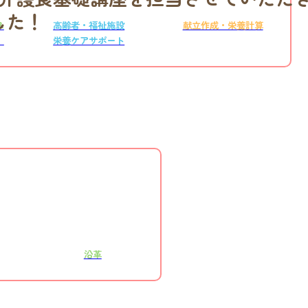
した！
ス
高齢者・福祉施設
献立作成・栄養計算
）
栄養ケアサポート
沿革