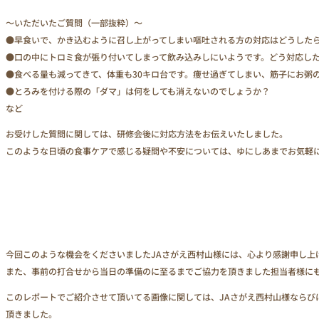
～いただいたご質問（一部抜粋）～
●早食いで、かき込むように召し上がってしまい嘔吐される方の対応はどうした
●口の中にトロミ食が張り付いてしまって飲み込みしにいようです。どう対応し
●食べる量も減ってきて、体重も30キロ台です。痩せ過ぎてしまい、筋子にお粥
●とろみを付ける際の「ダマ」は何をしても消えないのでしょうか？
など
お受けした質問に関しては、研修会後に対応方法をお伝えいたしました。
このような日頃の食事ケアで感じる疑問や不安については、ゆにしあまでお気軽
今回このような機会をくださいましたJAさがえ西村山様には、心より感謝申し上
また、事前の打合せから当日の準備のに至るまでご協力を頂きました担当者様に
このレポートでご紹介させて頂いてる画像に関しては、JAさがえ西村山様ならび
頂きました。