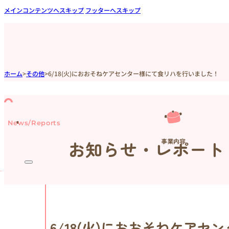
メインコンテンツへスキップ
フッターへスキップ
ホーム
>
その他
>
6/18(火)におおそねケアセンター様にて食リハを行いました！
News/Reports
事業内容
お知らせ・レポート
6/18(火)におおそねケア