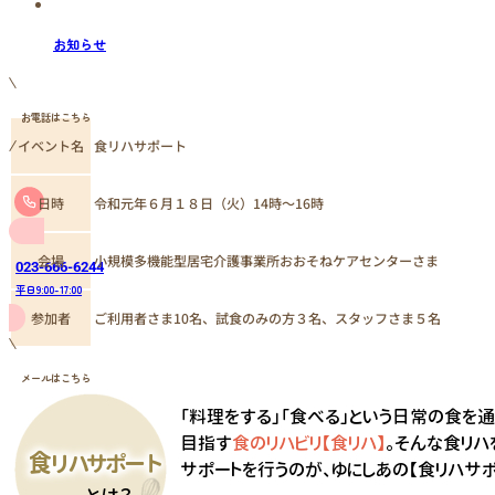
お知らせ
お電話はこちら
イベント名
食リハサポート
日時
令和元年６月１８日（火）14時～16時
小規模多機能型居宅介護事業所おおそねケアセンターさま
会場
023-666-6244
平日9:00-17:00
参加者
ご利用者さま10名、試食のみの方３名、スタッフさま５名
メールはこちら