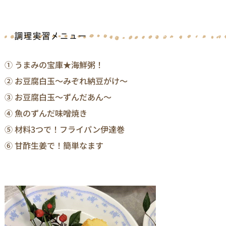
① うまみの宝庫★海鮮粥！
② お豆腐白玉～みぞれ納豆がけ～
③ お豆腐白玉～ずんだあん～
④ 魚のずんだ味噌焼き
⑤ 材料3つで！フライパン伊達巻
⑥ 甘酢生姜で！簡単なます