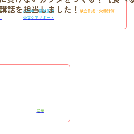
講話を担当しました！
ス
高齢者・福祉施設
献立作成・栄養計算
）
栄養ケアサポート
沿革