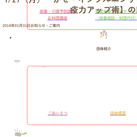
疫力アップ術】の
栄養・介護予防講話
管理栄養士出張サービ
＆料理講座
（栄養相談・料理代行
2014年01月31日
お知らせ・ご案内
団体紹介
ごあいさつ
団体概要