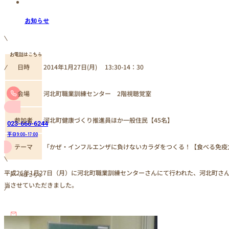
お知らせ
お電話はこちら
2014年1月27日(月) 13:30-14：30
日時
河北町職業訓練センター 2階視聴覚室
会場
参加者
河北町健康づくり推進員ほか一般住民【45名】
023-666-6244
平日9:00-17:00
テーマ
「かぜ・インフルエンザに負けないカラダをつくる！【食べる免疫
平成26年1月27日（月）に河北町職業訓練センターさんにて行われた、河北町さ
メールはこちら
当させていただきました。