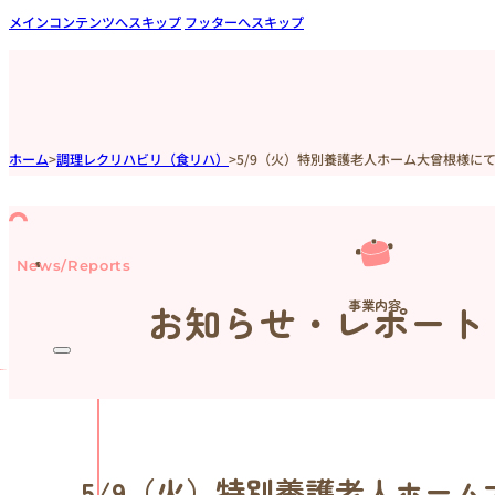
メインコンテンツへスキップ
フッターへスキップ
ホーム
>
調理レクリハビリ（食リハ）
>
5/9（火）特別養護老人ホーム大曾根様に
News/Reports
事業内容
お知らせ・レポート
5/9（火）特別養護老人ホー