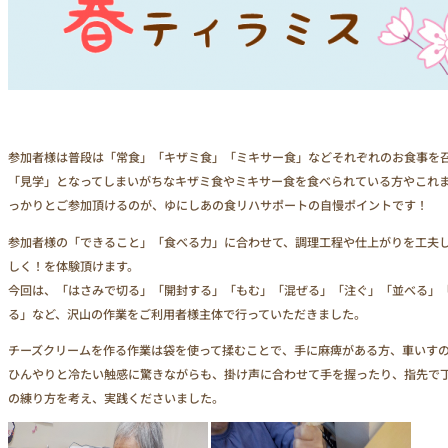
参加者様は普段は「常食」「キザミ食」「ミキサー食」などそれぞれのお食事を
「見学」となってしまいがちなキザミ食やミキサー食を食べられている方やこれ
っかりとご参加頂けるのが、ゆにしあの食リハサポートの自慢ポイントです！
参加者様の「できること」「食べる力」に合わせて、調理工程や仕上がりを工夫
しく！を体験頂けます。
今回は、「はさみで切る」「開封する」「もむ」「混ぜる」「注ぐ」「並べる」
る」など、沢山の作業をご利用者様主体で行っていただきました。
チーズクリームを作る作業は袋を使って揉むことで、手に麻痺がある方、車いす
ひんやりと冷たい触感に驚きながらも、掛け声に合わせて手を握ったり、指先で
の練り方を考え、実践くださいました。