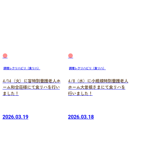
●
●
調理レクリハビリ（食リハ）
調理レクリハビリ（食リハ）
4/14（火）に盲特別養護老人ホ
4/8（水）に小規模特別養護老人
ーム和合荘様にて食リハを行い
ホーム大曽根さまにて食リハを
ました！
行いました！
2026.03.19
2026.03.18