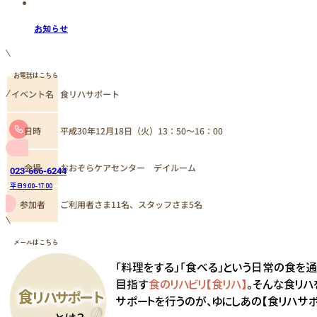
お知らせ
お電話はこちら
イベント名
食リハサポート
日時
平成30年12月18日（火）13：50～16：00
おおぞらケアセンター デイルーム
会場
023-666-6244
平日9:00-17:00
参加者
ご利用者さま11名、スタッフさま5名
メールはこちら