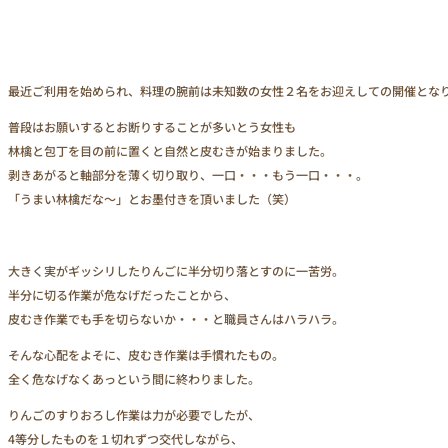
最近ご利用を始められ、料理の腕前は未知数の女性２名をお迎えしての開催とな
普段はお願いするとお断りすることが多いとう女性も
林檎と包丁を目の前に置くと自然と皮むきが始まりました。
剥きあがると軸部分を薄く切り取り、一口・・・もう一口・・・。
「うまい林檎だな～」とお墨付きを頂いました（笑）
大きく実がギッシリしたりんごに半分切り落とすのに一苦労。
半分に切る作業が危なげだったことから、
皮むき作業でも手を切らないか・・・と職員さんはハラハラ。
そんな心配をよそに、皮むき作業は手慣れたもの。
全く危なげなくあっという間に終わりました。
りんごのすりおろし作業は力が必要でしたが、
4等分したものを１切れずつ交代しながら、