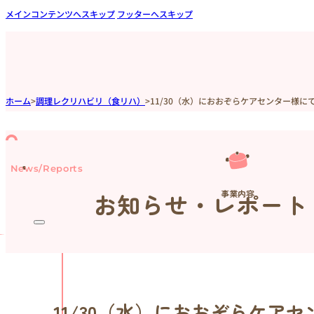
メインコンテンツへスキップ
フッターへスキップ
ホーム
>
調理レクリハビリ（食リハ）
>
11/30（水）におおぞらケアセンター様
News/Reports
事業内容
お知らせ・レポート
11/30（水）におおぞらケア