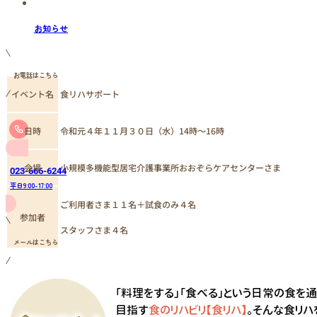
お知らせ
お電話はこちら
イベント名
食リハサポート
日時
令和元４年１１月３０日（水）14時～16時
小規模多機能型居宅介護事業所おおぞらケアセンターさま
会場
023-666-6244
平日9:00-17:00
ご利用者さま１１名＋試食のみ４名
参加者
スタッフさま４名
メールはこちら