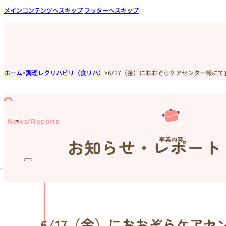
メインコンテンツへスキップ
フッターへスキップ
ホーム
>
調理レクリハビリ（食リハ）
>
6/17（金）におおぞらケアセンター様に
News/Reports
事業内容
お知らせ・レポート
6/17（金）におおぞらケア