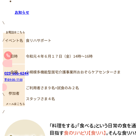
お知らせ
お電話はこちら
イベント名
食リハサポート
日時
令和元４年６月１７日（金）14時～16時
小規模多機能型居宅介護事業所おおぞらケアセンターさま
会場
023-666-6244
平日9:00-17:00
ご利用者さま９名+試食のみ２名
参加者
スタッフさま４名
メールはこちら