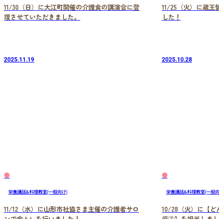
11/30（日）に大江町開催の介護食の講演会に登
11/25（火）に蔵
壇させていただきました。
した！
2025.11.19
2025.10.28
●
●
栄養講話&料理教室(一般向け)
栄養講話&料理教室(一般向
11/12（水）に山形市社協さま主催の介護者サロ
10/28（火）に【
ンで食トレを行いました！
座②】を担当しまし