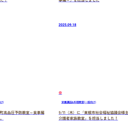
2025.09.18
●
け)
栄養講話&料理教室(一般向け)
河北町高血圧予防教室～食事編
9/11（木）に「東根市社会福祉協議会様
。
介護者家族教室」を担当しました！