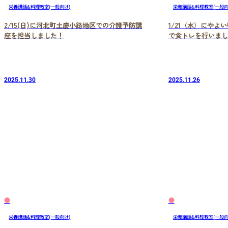
栄養講話&料理教室(一般向け)
栄養講話&料理教室(一般向
2/15(日)に河北町土慶小路地区での介護予防講
1/21（水）にや
座を担当しました！
で食トレを行いまし
2025.11.30
2025.11.26
●
●
栄養講話&料理教室(一般向け)
栄養講話&料理教室(一般向