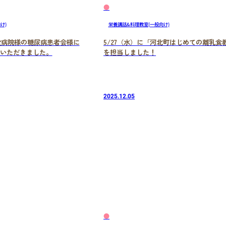
●
け)
栄養講話&料理教室(一般向け)
誠堂病院様の糖尿病患者会様に
5/27（水）に「河北町はじめての離乳食
いただきました。
を担当しました！
2025.12.05
●