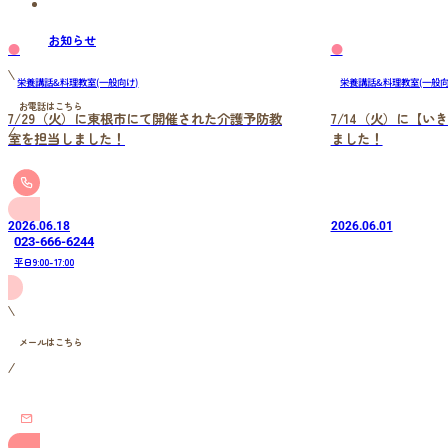
お知らせ
●
●
栄養講話&料理教室(一般向け)
栄養講話&料理教室(一般向
お電話はこちら
7/29（火）に東根市にて開催された介護予防教
7/14（火）に【
室を担当しました！
ました！
2026.06.18
2026.06.01
023-666-6244
平日9:00-17:00
メールはこちら