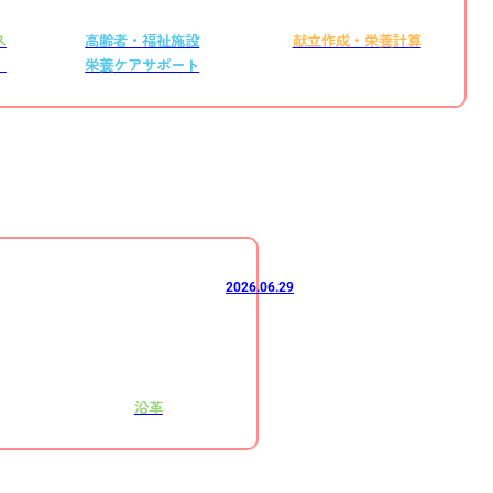
ス
高齢者・福祉施設
献立作成・栄養計算
）
栄養ケアサポート
2026.06.29
沿革