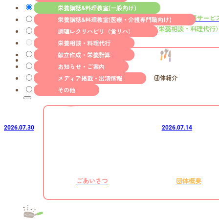
栄養講話&料理教室(一般向け)
栄養・介護予防講話
管理栄養士出張サービ
栄養講話&料理教室(医療・介護専門職向け)
＆料理講座
（栄養相談・料理代行
調理レクリハビリ（食リハ）
栄養相談・料理代行
献立作成・栄養計算
お知らせ・ご案内
団体紹介
メディア掲載・出演情報
その他
2026.07.30
2026.07.14
ごあいさつ
団体概要