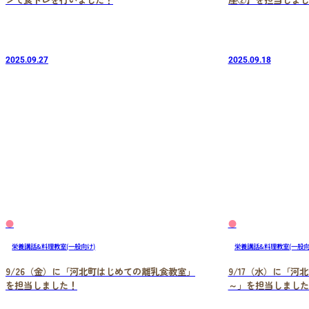
2025.09.27
2025.09.18
●
●
栄養講話&料理教室(一般向け)
栄養講話&料理教室(一般向
9/26（金）に「河北町はじめての離乳食教室」
9/17（水）に「
を担当しました！
～」を担当しました