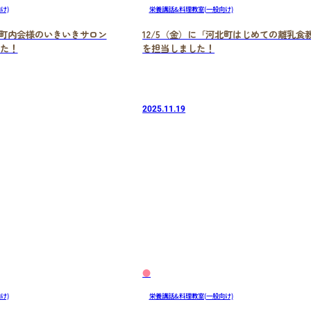
け)
栄養講話&料理教室(一般向け)
よい町内会様のいきいきサロン
12/5（金）に「河北町はじめての離乳食
た！
を担当しました！
2025.11.19
●
け)
栄養講話&料理教室(一般向け)