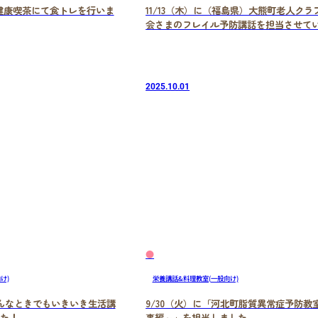
王健康喫茶にて食トレを行いま
11/13（木）に（福島県）大熊町老人クラ
会さまのフレイル予防講話を担当させて
きました！
2025.10.01
●
け)
栄養講話&料理教室(一般向け)
どんなときでもいきいき生活講
9/30（火）に「河北町脂質異常症予防教
た！
事編～」を担当しました