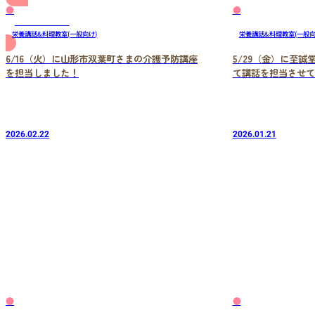
●
●
お問い合わせ
栄養講話&料理教室(一般向け)
栄養講話&料理教室(一般向
6/16（火）に山形市双葉町さまの介護予防講座
5/29（金）に至
を担当しました！
て講話を担当させて
2026.02.22
2026.01.21
●
●