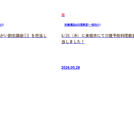
●
け)
栄養講話&料理教室(一般向け)
いきがい創生講座①】を担当し
6/25（木）に東根市にて介護予防料理教
当しました！
2026.05.28